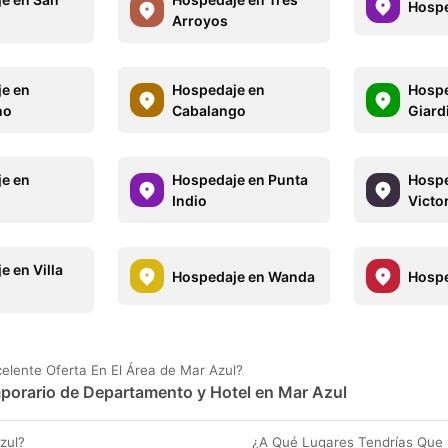
Hospe
Arroyos
e en
Hospedaje en
Hospe
no
Cabalango
Giard
e en
Hospedaje en Punta
Hospe
Indio
Victo
e en Villa
Hospedaje en Wanda
Hospe
lente Oferta En El Área de Mar Azul?
emporario de Departamento y Hotel en Mar Azul
zul?
¿A Qué Lugares Tendrías Que 