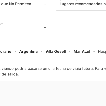
s que No Permiten
Lugares recomendados par
+
l?
+
orario
Argentina
Villa Gesell
Mar Azul
Hosp
 viendo podría basarse en una fecha de viaje futura. Para 
 de salida.