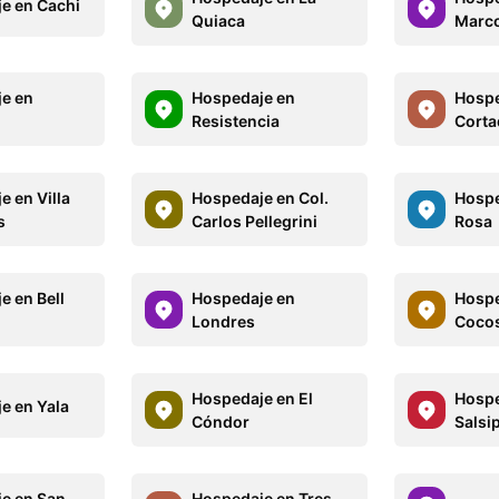
e en Cachi
Quiaca
Marco
e en
Hospedaje en
Hospe
Resistencia
Corta
e en Villa
Hospedaje en Col.
Hospe
s
Carlos Pellegrini
Rosa
e en Bell
Hospedaje en
Hospe
Londres
Coco
Hospedaje en El
Hospe
e en Yala
Cóndor
Salsi
e en San
Hospedaje en Tres