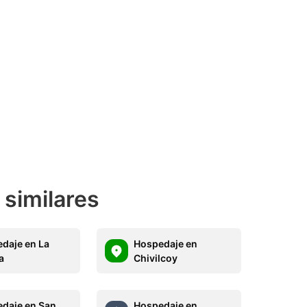
 similares
daje en La
Hospedaje en
a
Chivilcoy
daje en San
Hospedaje en