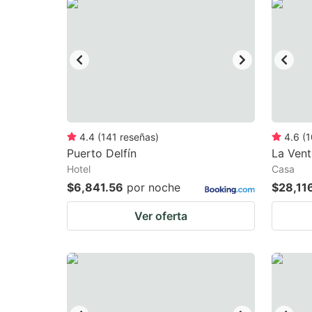
question
qu
mark
m
key
k
to
to
get
ge
the
th
keyboard
k
4.4
(
141
reseñas
)
4.6
(
1
Puerto Delfín
La Vent
shortcuts
sh
Hotel
Casa
for
fo
$6,841.56
por noche
$28,11
changing
c
Ver oferta
dates.
da