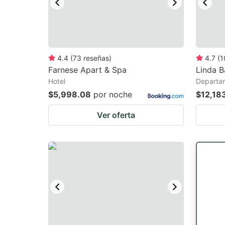
4.4
(
73
reseñas
)
4.7
(
1
Farnese Apart & Spa
Linda 
Hotel
Departa
$5,998.08
por noche
$12,18
Ver oferta