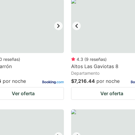
estion
ark
ey
t
e
eyboard
0
reseñas
)
4.3
(
9
reseñas
)
arrón
Altos Las Gaviotas 8
ortcuts
Departamento
r
6
por noche
$7,216.44
por noche
hanging
Ver oferta
Ver oferta
tes.