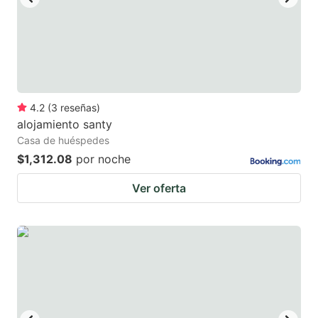
key
key
to
to
get
get
the
the
keyboard
keyboard
4.2
(
3
reseñas
)
shortcuts
shortcuts
alojamiento santy
for
for
Casa de huéspedes
changing
changing
$1,312.08
por noche
dates.
dates.
Ver oferta