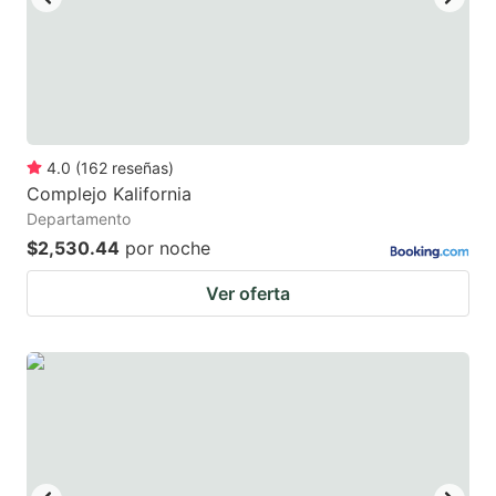
key
key
to
to
get
get
the
the
keyboard
keyboard
4.0
(
162
reseñas
)
shortcuts
shortcuts
Complejo Kalifornia
for
for
Departamento
changing
changing
$2,530.44
por noche
dates.
dates.
Ver oferta