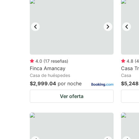
question
qu
mark
m
key
k
to
to
get
ge
the
th
keyboard
k
4.0
(
17
reseñas
)
4.8
(
4
Finca Amancay
Casa Tr
shortcuts
sh
Casa de huéspedes
Casa
for
fo
$2,999.04
por noche
$5,248
changing
c
Ver oferta
dates.
da