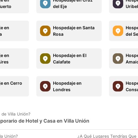
uerto
del Eje
Uribe
e en
Hospedaje en Santa
Hospe
a
Rosa
del S
e en
Hospedaje en El
Hospe
ires
Calafate
Amaic
e en Cerro
Hospedaje en
Hospe
Londres
Consu
de Villa Unión?
porario de Hotel y Casa en Villa Unión
la Unión?
¿A Qué Lugares Tendrías Que I