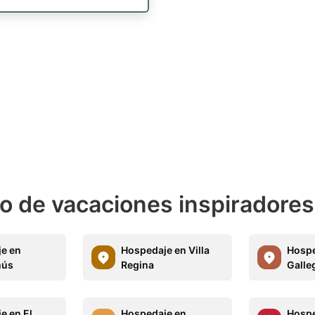
o de vacaciones inspiradores
e en
Hospedaje en Villa
Hospe
mús
Regina
Galle
e en El
Hospedaje en
Hospe