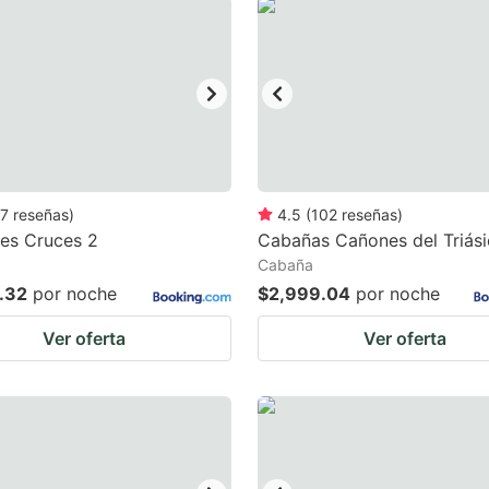
estion
ark
ey
t
e
eyboard
7
reseñas
)
4.5
(
102
reseñas
)
es Cruces 2
Cabañas Cañones del Triás
ortcuts
Cabaña
r
.32
por noche
$2,999.04
por noche
hanging
Ver oferta
Ver oferta
tes.