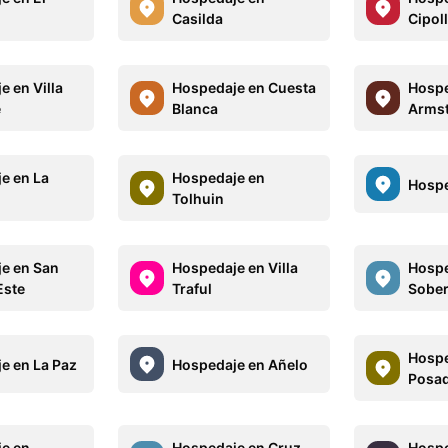
Casilda
Cipoll
e en Villa
Hospedaje en Cuesta
Hospe
e
Blanca
Arms
e en La
Hospedaje en
Hospe
Tolhuin
e en San
Hospedaje en Villa
Hospe
Este
Traful
Sober
Hospe
e en La Paz
Hospedaje en Añelo
Posa
e en
Hospedaje en Cruz
Hospe