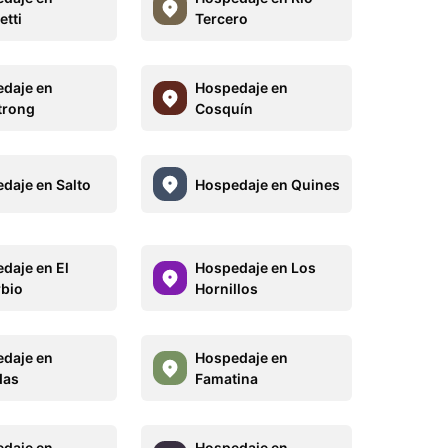
etti
Tercero
daje en
Hospedaje en
trong
Cosquín
daje en Salto
Hospedaje en Quines
daje en El
Hospedaje en Los
bio
Hornillos
daje en
Hospedaje en
das
Famatina
daje en
Hospedaje en