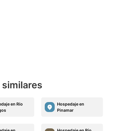
 similares
daje en Río
Hospedaje en
gos
Pinamar
daje en
Hospedaje en Río