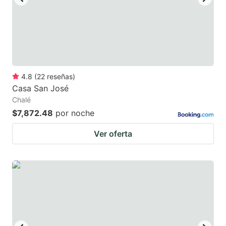
key
key
to
to
get
get
the
the
keyboard
keyboard
4.8
(
22
reseñas
)
shortcuts
shortcuts
Casa San José
for
for
Chalé
changing
changing
$7,872.48
por noche
dates.
dates.
Ver oferta