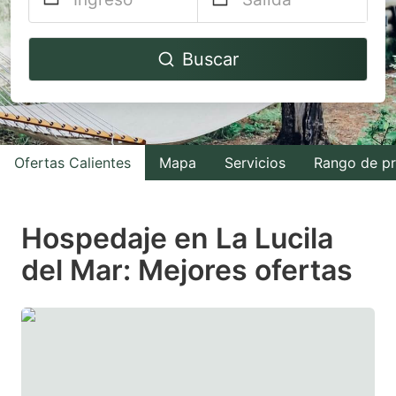
Navigate
Navigate
Buscar
forward
backward
to
to
interact
interact
with
with
Ofertas Calientes
Mapa
Servicios
Rango de pr
the
the
calendar
calendar
and
and
Hospedaje en La Lucila
select
select
del Mar: Mejores ofertas
a
a
date.
date.
Press
Press
the
the
question
question