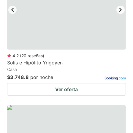
mark
mark
key
key
to
to
get
get
the
the
keyboard
keyboard
4.2
(
20
reseñas
)
shortcuts
shortcuts
Solís e Hipólito Yrigoyen
for
for
Casa
changing
changing
$3,748.8
por noche
dates.
dates.
Ver oferta