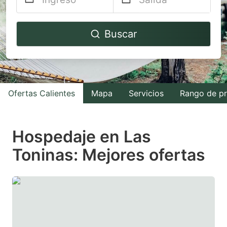
Navigate
Navigate
Buscar
forward
backward
to
to
interact
interact
with
with
Ofertas Calientes
Mapa
Servicios
Rango de pr
the
the
calendar
calendar
and
and
Hospedaje en Las
select
select
Toninas: Mejores ofertas
a
a
date.
date.
Press
Press
the
the
question
question