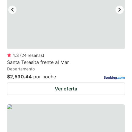
mark
mark
key
key
to
to
get
get
the
the
keyboard
keyboard
4.3
(
24
reseñas
)
shortcuts
shortcuts
Santa Teresita frente al Mar
for
for
Departamento
changing
changing
$2,530.44
por noche
dates.
dates.
Ver oferta