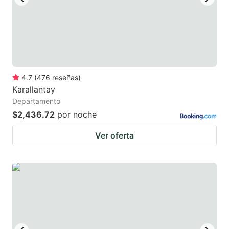
key
key
to
to
get
get
the
the
keyboard
keyboard
4.7
(
476
reseñas
)
shortcuts
shortcuts
Karallantay
for
for
Departamento
changing
changing
$2,436.72
por noche
dates.
dates.
Ver oferta