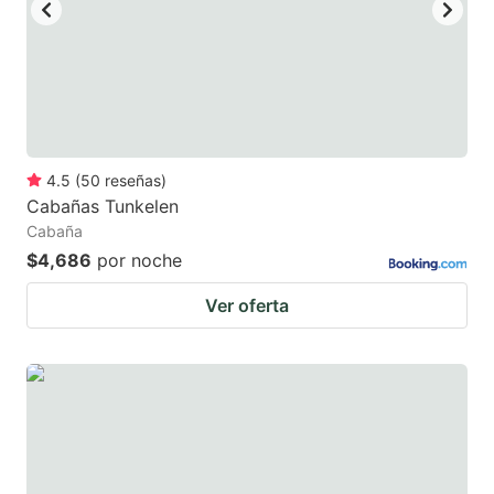
key
key
to
to
get
get
the
the
keyboard
keyboard
4.5
(
50
reseñas
)
shortcuts
shortcuts
Cabañas Tunkelen
for
for
Cabaña
changing
changing
$4,686
por noche
dates.
dates.
Ver oferta