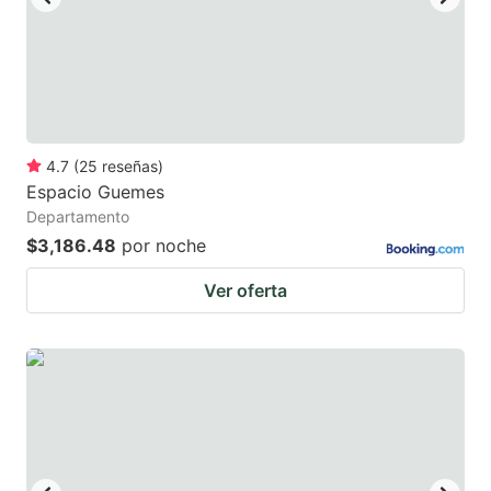
key
key
to
to
get
get
the
the
keyboard
keyboard
4.7
(
25
reseñas
)
shortcuts
shortcuts
Espacio Guemes
for
for
Departamento
changing
changing
$3,186.48
por noche
dates.
dates.
Ver oferta