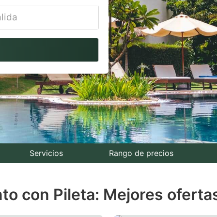
vigate
ackward
teract
th
e
lendar
nd
lect
Servicios
Rango de precios
te.
to con Pileta: Mejores oferta
ess
e