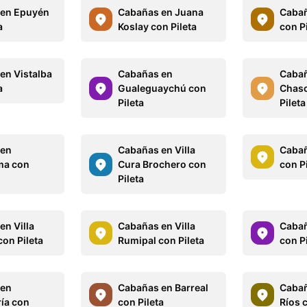
 en Epuyén
Cabañas en Juana
Cabañ
a
Koslay con Pileta
con Pi
en Vistalba
Cabañas en
Cabañ
a
Gualeguaychú con
Chas
Pileta
Pileta
 en
Cabañas en Villa
Cabañ
ma con
Cura Brochero con
con Pi
Pileta
en Villa
Cabañas en Villa
Cabañ
con Pileta
Rumipal con Pileta
con Pi
 en
Cabañas en Barreal
Cabañ
ría con
con Pileta
Ríos c