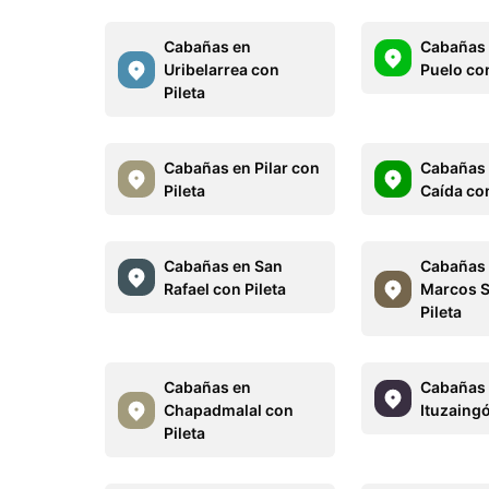
Cabañas en
Cabañas 
Uribelarrea con
Puelo con
Pileta
Cabañas en Pilar con
Cabañas
Pileta
Caída con
Cabañas en San
Cabañas 
Rafael con Pileta
Marcos S
Pileta
Cabañas en
Cabañas
Chapadmalal con
Ituzaingó
Pileta