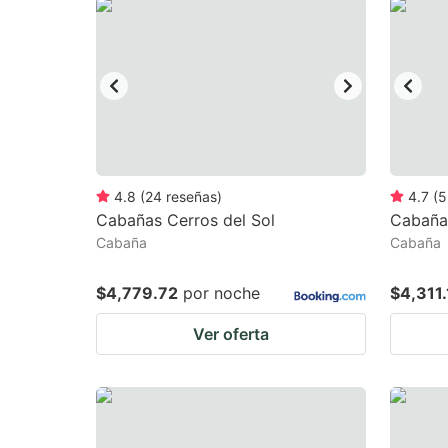
question
qu
mark
m
key
k
to
to
get
ge
the
th
keyboard
k
4.8
(
24
reseñas
)
4.7
(
5
Cabañas Cerros del Sol
Cabañas
shortcuts
sh
Cabaña
Cabaña
for
fo
changing
c
$4,779.72
por noche
$4,311.
dates.
da
Ver oferta