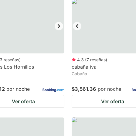
estion
ark
ey
t
e
eyboard
3
reseñas
)
4.3
(
7
reseñas
)
 Los Hornillos
cabaña iva
ortcuts
Cabaña
r
hanging
12
por noche
$3,561.36
por noche
tes.
Ver oferta
Ver oferta