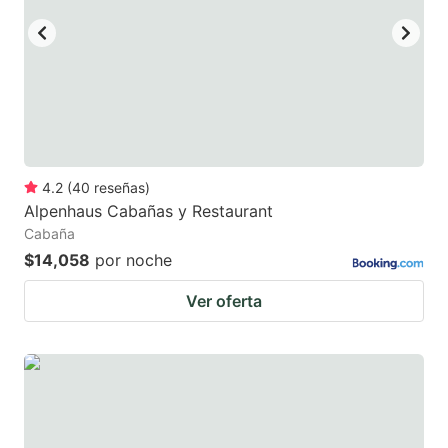
mark
mark
key
key
to
to
get
get
the
the
keyboard
keyboard
4.2
(
40
reseñas
)
shortcuts
shortcuts
Alpenhaus Cabañas y Restaurant
for
for
Cabaña
changing
changing
$14,058
por noche
dates.
dates.
Ver oferta