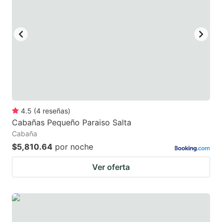
mark
mark
key
key
to
to
get
get
the
the
keyboard
keyboard
shortcuts
shortcuts
for
for
4.5
(
4
reseñas
)
Cabañas Pequeño Paraiso Salta
changing
changing
Cabaña
dates.
dates.
$5,810.64
por noche
Ver oferta