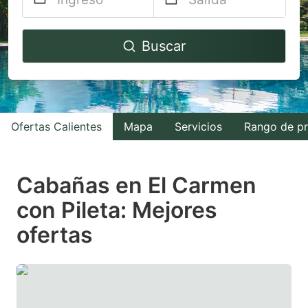
Navigate
Navigate
Buscar
forward
backward
to
to
interact
interact
with
with
Ofertas Calientes
Mapa
Servicios
Rango de pr
the
the
calendar
calendar
and
and
Cabañas en El Carmen
select
select
con Pileta: Mejores
a
a
ofertas
date.
date.
Press
Press
the
the
question
question