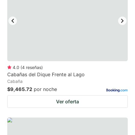
mark
mark
key
key
to
to
get
get
the
the
keyboard
keyboard
shortcuts
shortcuts
for
for
4.0
(
4
reseñas
)
Cabañas del Dique Frente al Lago
changing
changing
Cabaña
dates.
dates.
$9,465.72
por noche
Ver oferta