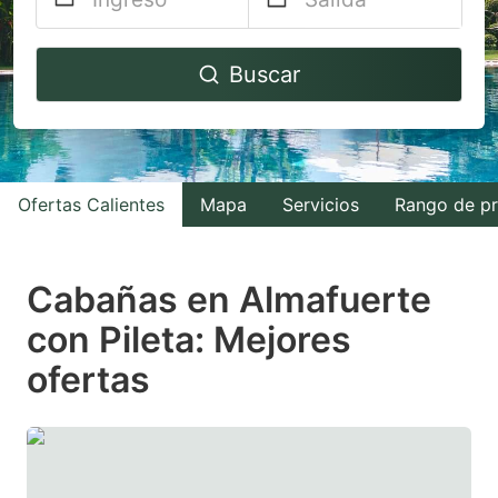
Navigate
Navigate
Buscar
forward
backward
to
to
interact
interact
with
with
Ofertas Calientes
Mapa
Servicios
Rango de pr
the
the
calendar
calendar
and
and
Cabañas en Almafuerte
select
select
con Pileta: Mejores
a
a
ofertas
date.
date.
Press
Press
the
the
question
question