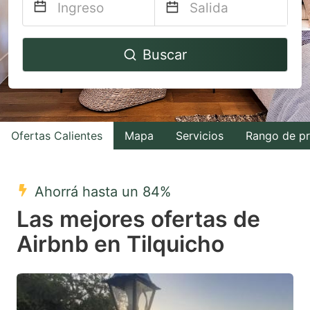
Navigate
Navigate
Buscar
forward
backward
to
to
interact
interact
with
with
Ofertas Calientes
Mapa
Servicios
Rango de pr
the
the
calendar
calendar
and
and
Ahorrá hasta un 84%
select
select
Las mejores ofertas de
a
a
Airbnb en Tilquicho
date.
date.
Press
Press
the
the
question
question