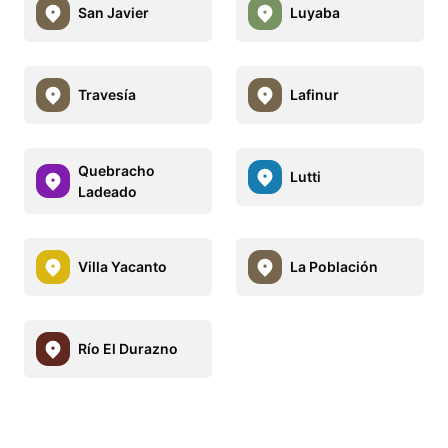
San Javier
Luyaba
Travesía
Lafinur
Quebracho
Lutti
Ladeado
Villa Yacanto
La Población
Río El Durazno