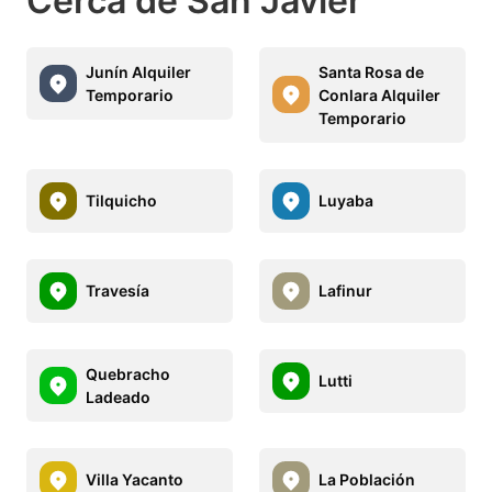
Cerca de San Javier
Junín Alquiler
Santa Rosa de
Temporario
Conlara Alquiler
Temporario
Tilquicho
Luyaba
Travesía
Lafinur
Quebracho
Lutti
Ladeado
Villa Yacanto
La Población