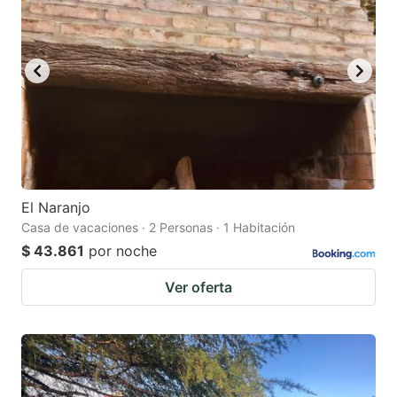
mark
mark
key
key
to
to
get
get
the
the
keyboard
keyboard
shortcuts
shortcuts
for
for
El Naranjo
Casa de vacaciones · 2 Personas · 1 Habitación
changing
changing
$ 43.861
por noche
dates.
dates.
Ver oferta