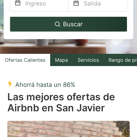
Navigate
Navigate
Buscar
forward
backward
to
to
interact
interact
with
with
Ofertas Calientes
Mapa
Servicios
Rango de pr
the
the
calendar
calendar
and
and
Ahorrá hasta un 86%
select
select
Las mejores ofertas de
a
a
Airbnb en San Javier
date.
date.
Press
Press
the
the
question
question