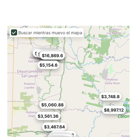
Buscar mientras muevo el mapa
$22,492.8
$11,621.28
$10,496.64
$12,371.04
$5,904.36
$5,623.2
$3,373.92
$16,869.6
$5,154.6
$3,748.8
$5,060.88
$8,997.12
$3,561.36
$3,467.64
$3,842.52
$4,686