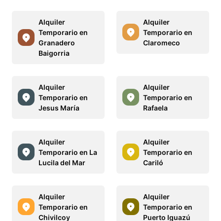
Alquiler
Alquiler
Temporario en
Temporario en
Granadero
Claromeco
Baigorria
Alquiler
Alquiler
Temporario en
Temporario en
Jesus María
Rafaela
Alquiler
Alquiler
Temporario en La
Temporario en
Lucila del Mar
Cariló
Alquiler
Alquiler
Temporario en
Temporario en
Chivilcoy
Puerto Iguazú