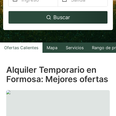
Navigate
Navigate
Buscar
forward
backward
to
to
interact
interact
with
with
Ofertas Calientes
Mapa
Servicios
Rango de pr
the
the
calendar
calendar
and
and
Alquiler Temporario en
select
select
Formosa: Mejores ofertas
a
a
date.
date.
Press
Press
the
the
question
question