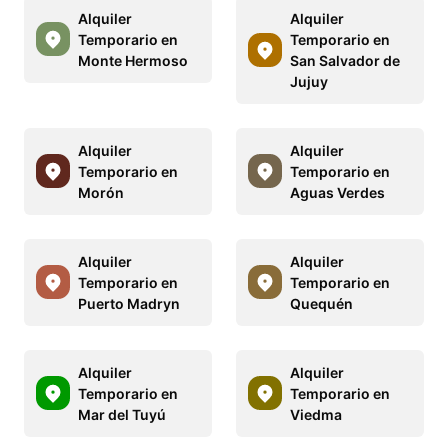
Alquiler
Alquiler
Temporario en
Temporario en
Monte Hermoso
San Salvador de
Jujuy
Alquiler
Alquiler
Temporario en
Temporario en
Morón
Aguas Verdes
Alquiler
Alquiler
Temporario en
Temporario en
Puerto Madryn
Quequén
Alquiler
Alquiler
Temporario en
Temporario en
Mar del Tuyú
Viedma