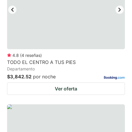
mark
mark
key
key
to
to
get
get
the
the
keyboard
keyboard
4.8
(
4
reseñas
)
shortcuts
shortcuts
TODO EL CENTRO A TUS PIES
for
for
Departamento
changing
changing
$3,842.52
por noche
dates.
dates.
Ver oferta