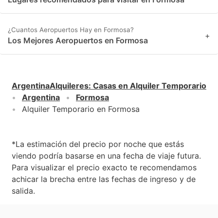
¿Cuantos Aeropuertos Hay en Formosa?
+
Los Mejores Aeropuertos en Formosa
ArgentinaAlquileres
:
Casas en Alquiler Temporario
Argentina
Formosa
Alquiler Temporario en Formosa
*La estimación del precio por noche que estás
viendo podría basarse en una fecha de viaje futura.
Para visualizar el precio exacto te recomendamos
achicar la brecha entre las fechas de ingreso y de
salida.