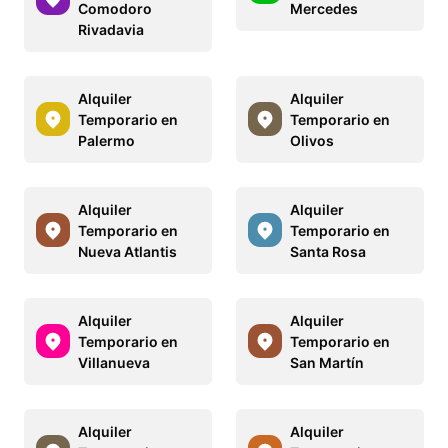
Comodoro
Mercedes
Rivadavia
Alquiler
Alquiler
Temporario en
Temporario en
Palermo
Olivos
Alquiler
Alquiler
Temporario en
Temporario en
Nueva Atlantis
Santa Rosa
Alquiler
Alquiler
Temporario en
Temporario en
Villanueva
San Martín
Alquiler
Alquiler