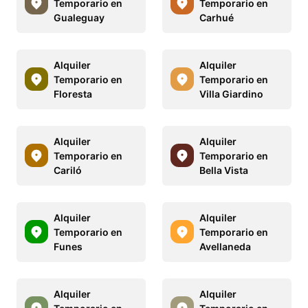
Temporario en
Temporario en
Gualeguay
Carhué
Alquiler
Alquiler
Temporario en
Temporario en
Floresta
Villa Giardino
Alquiler
Alquiler
Temporario en
Temporario en
Cariló
Bella Vista
Alquiler
Alquiler
Temporario en
Temporario en
Funes
Avellaneda
Alquiler
Alquiler