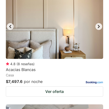
4.8
(
8
reseñas
)
Acacias Blancas
Casa
$7,497.6
por noche
Ver oferta