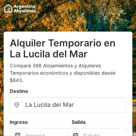
Alquiler Temporario en
La Lucila del Mar
Compará 398 Alojamientos y Alquileres
Temporarios económicos y disponibles desde
$843.
Destino
Ingreso
Salida