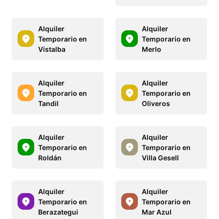
Alquiler
Alquiler
Temporario en
Temporario en
Vistalba
Merlo
Alquiler
Alquiler
Temporario en
Temporario en
Tandil
Oliveros
Alquiler
Alquiler
Temporario en
Temporario en
Roldán
Villa Gesell
Alquiler
Alquiler
Temporario en
Temporario en
Berazategui
Mar Azul