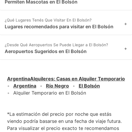
Permiten Mascotas en El Bolsón
¿Qué Lugares Tenés Que Visitar En El Bolsón?
+
Lugares recomendados para visitar en El Bolsón
¿Desde Qué Aeropuertos Se Puede Llegar a El Bolsón?
+
Aeropuertos Sugeridos en El Bolsón
ArgentinaAlquileres
:
Casas en Alquiler Temporario
Argentina
Río Negro
El Bolsón
Alquiler Temporario en El Bolsón
*La estimación del precio por noche que estás
viendo podría basarse en una fecha de viaje futura.
Para visualizar el precio exacto te recomendamos