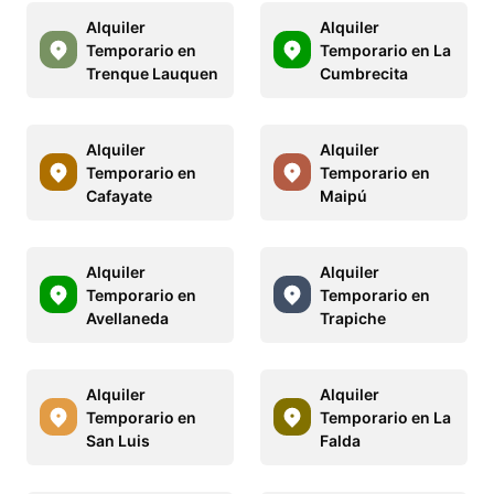
Alquiler
Alquiler
Temporario en
Temporario en La
Trenque Lauquen
Cumbrecita
Alquiler
Alquiler
Temporario en
Temporario en
Cafayate
Maipú
Alquiler
Alquiler
Temporario en
Temporario en
Avellaneda
Trapiche
Alquiler
Alquiler
Temporario en
Temporario en La
San Luis
Falda