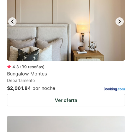
4.3
(
39
reseñas
)
Bungalow Montes
Departamento
$2,061.84
por noche
Ver oferta