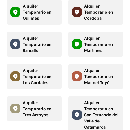
Alquiler
Alquiler
Temporario en
Temporario en
Quilmes
Córdoba
Alquiler
Alquiler
Temporario en
Temporario en
Ramallo
Martínez
Alquiler
Alquiler
Temporario en
Temporario en
Los Cardales
Mar del Tuyú
Alquiler
Alquiler
Temporario en
Temporario en
Tres Arroyos
San Fernando del
Valle de
Catamarca