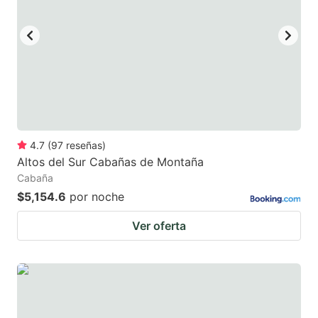
4.7
(
97
reseñas
)
Altos del Sur Cabañas de Montaña
Cabaña
$5,154.6
por noche
Ver oferta