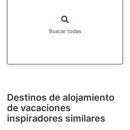
Buscar todas
Destinos de alojamiento
de vacaciones
inspiradores similares