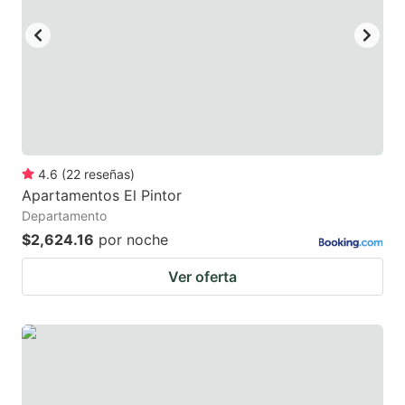
4.6
(
22
reseñas
)
Apartamentos El Pintor
Departamento
$2,624.16
por noche
Ver oferta