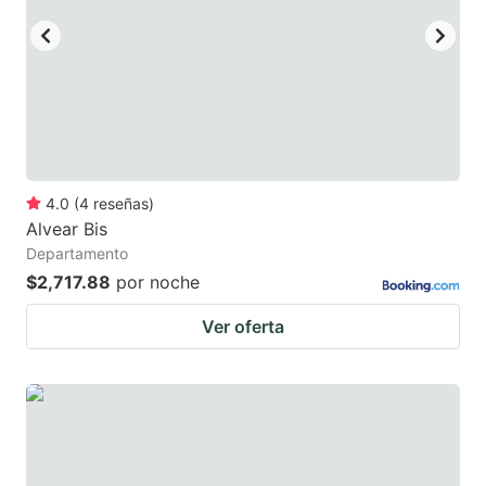
mark
mark
key
key
to
to
get
get
the
the
keyboard
keyboard
4.0
(
4
reseñas
)
shortcuts
shortcuts
Alvear Bis
for
for
Departamento
changing
changing
$2,717.88
por noche
dates.
dates.
Ver oferta