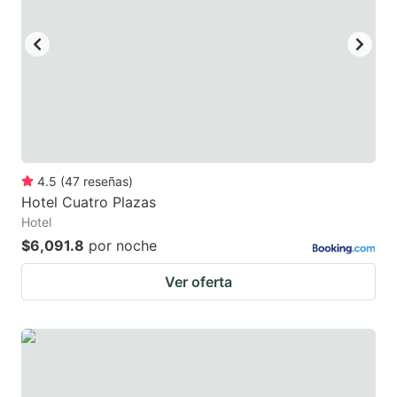
4.5
(
47
reseñas
)
Hotel Cuatro Plazas
Hotel
$6,091.8
por noche
Ver oferta