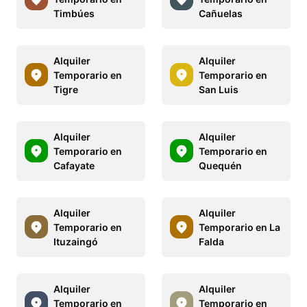
Timbúes
Cañuelas
Alquiler
Alquiler
Temporario en
Temporario en
Tigre
San Luis
Alquiler
Alquiler
Temporario en
Temporario en
Cafayate
Quequén
Alquiler
Alquiler
Temporario en
Temporario en La
Ituzaingó
Falda
Alquiler
Alquiler
Temporario en
Temporario en