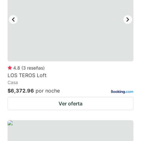
4.8
(
3
reseñas
)
LOS TEROS Loft
Casa
$6,372.96
por noche
Ver oferta