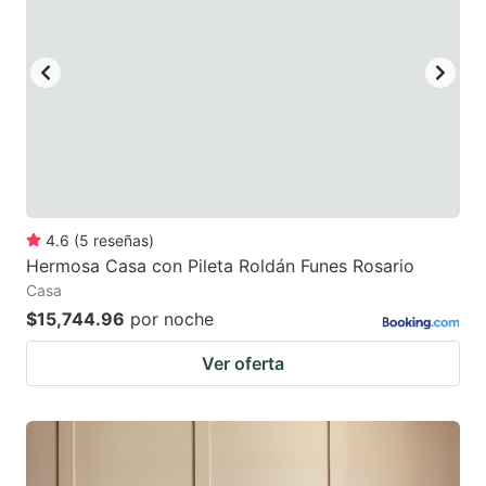
4.6
(
5
reseñas
)
Hermosa Casa con Pileta Roldán Funes Rosario
Casa
$15,744.96
por noche
Ver oferta