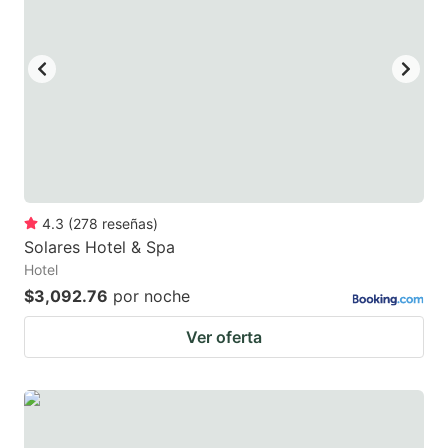
mark
mark
key
key
to
to
get
get
the
the
keyboard
keyboard
shortcuts
shortcuts
for
for
4.3
(
278
reseñas
)
Solares Hotel & Spa
changing
changing
Hotel
dates.
dates.
$3,092.76
por noche
Ver oferta