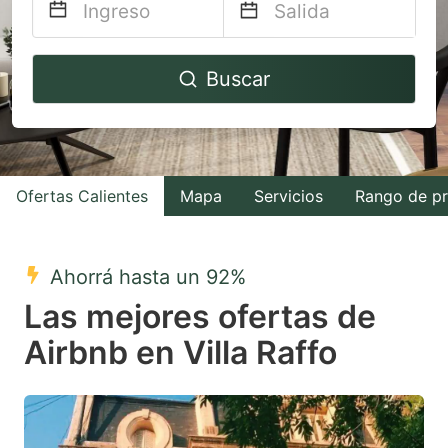
Navigate
Navigate
Buscar
forward
backward
to
to
interact
interact
with
with
Ofertas Calientes
Mapa
Servicios
Rango de pr
the
the
calendar
calendar
and
and
Ahorrá hasta un 92%
select
select
Las mejores ofertas de
a
a
Airbnb en Villa Raffo
date.
date.
Press
Press
the
the
question
question