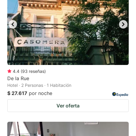
mark
mark
key
key
to
to
get
get
the
the
keyboard
keyboard
shortcuts
shortcuts
for
for
4.4
(
93
reseñas
)
De la Rue
changing
changing
Hotel · 2 Personas · 1 Habitación
dates.
dates.
$ 27.617
por noche
Ver oferta