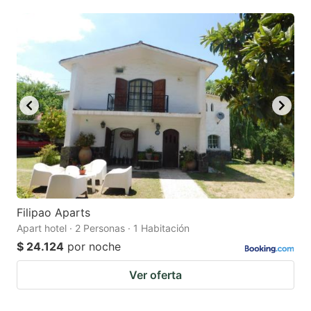
question
question
mark
mark
key
key
to
to
get
get
the
the
keyboard
keyboard
shortcuts
shortcuts
for
for
changing
changing
Filipao Aparts
dates.
dates.
Apart hotel · 2 Personas · 1 Habitación
$ 24.124
por noche
Ver oferta