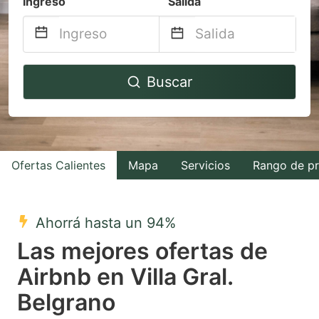
Ingreso
Salida
Navigate
Navigate
Buscar
forward
backward
to
to
interact
interact
with
with
Ofertas Calientes
Mapa
Servicios
Rango de pr
the
the
calendar
calendar
and
and
Ahorrá hasta un 94%
select
select
Las mejores ofertas de
a
a
Airbnb en Villa Gral.
date.
date.
Belgrano
Press
Press
the
the