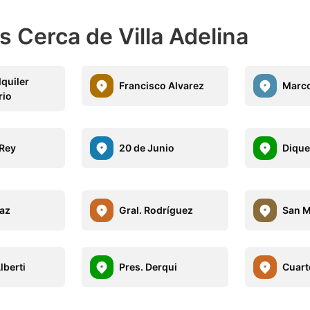
 Cerca de Villa Adelina
lquiler
Francisco Alvarez
Marco
rio
 Rey
20 de Junio
Dique
Paz
Gral. Rodríguez
San M
lberti
Pres. Derqui
Cuart