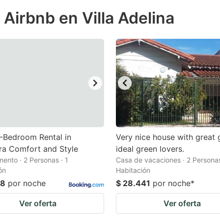
ess
 Airbnb en Villa Adelina
e
estion
ark
ey
t
e
eyboard
ortcuts
1-Bedroom Rental in
Very nice house with great 
ra Comfort and Style
r
ideal green lovers.
ento · 2 Personas · 1
Casa de vacaciones · 2 Personas
hanging
ón
Habitación
tes.
08
por noche
$ 28.441
por noche
*
Ver oferta
Ver oferta