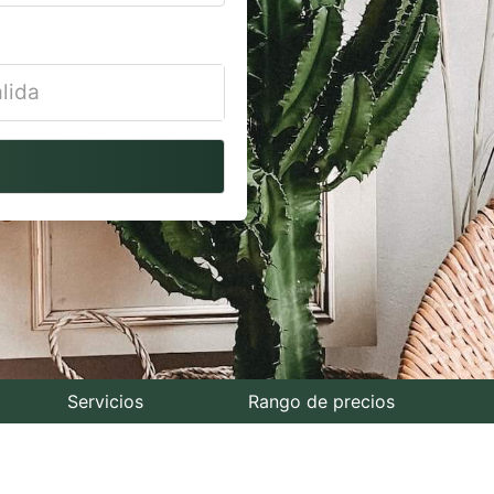
vigate
ackward
teract
th
e
lendar
nd
lect
Servicios
Rango de precios
te.