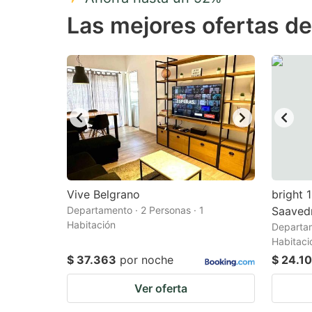
Press
Pr
Las mejores ofertas de
the
th
question
qu
mark
m
key
k
to
to
get
ge
the
th
keyboard
k
shortcuts
sh
Vive Belgrano
bright 
Departamento · 2 Personas · 1
for
Saaved
fo
Habitación
Departam
changing
c
Habitaci
dates.
da
$ 37.363
por noche
$ 24.1
Ver oferta