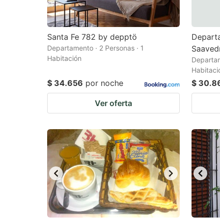
Santa Fe 782 by depptö
Departa
Departamento · 2 Personas · 1
Saaved
Habitación
Departam
Habitaci
$ 34.656
por noche
$ 30.8
Ver oferta