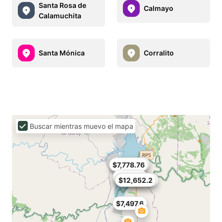
Santa Rosa de
Calmayo
Calamuchita
Santa Mónica
Corralito
Buscar mientras muevo el mapa
$3,748.8
$7,778.76
$14,058
$11,433.84
$12,652.2
$7,497.6