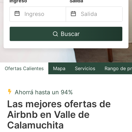
Ingreso
Salida
Navigate
Navigate
Buscar
forward
backward
to
to
interact
interact
with
with
Ofertas Calientes
Mapa
Servicios
Rango de pr
the
the
calendar
calendar
and
and
Ahorrá hasta un 94%
select
select
Las mejores ofertas de
a
a
Airbnb en Valle de
date.
date.
Calamuchita
Press
Press
the
the