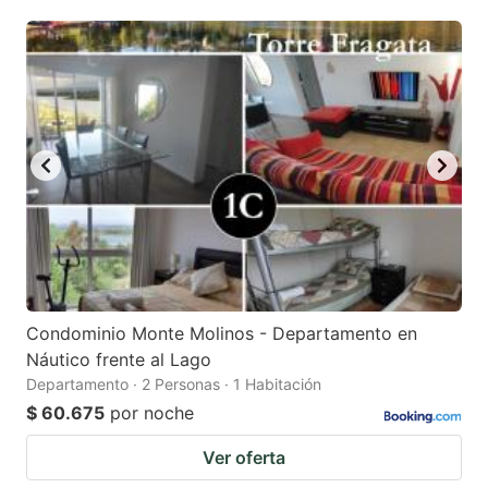
question
question
mark
mark
key
key
to
to
get
get
the
the
keyboard
keyboard
shortcuts
shortcuts
for
for
changing
changing
Condominio Monte Molinos - Departamento en
dates.
dates.
Náutico frente al Lago
Departamento · 2 Personas · 1 Habitación
$ 60.675
por noche
Ver oferta