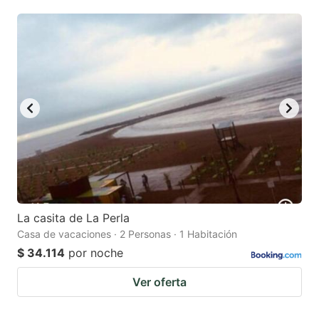
question
question
mark
mark
key
key
to
to
get
get
the
the
keyboard
keyboard
shortcuts
shortcuts
for
for
changing
changing
La casita de La Perla
dates.
dates.
Casa de vacaciones · 2 Personas · 1 Habitación
$ 34.114
por noche
Ver oferta