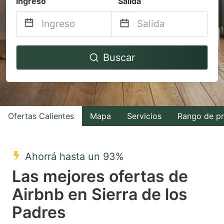
Ingreso
Salida
Navigate
Navigate
Buscar
forward
backward
to
to
interact
interact
with
with
Ofertas Calientes
Mapa
Servicios
Rango de pr
the
the
calendar
calendar
and
and
Ahorrá hasta un 93%
select
select
Las mejores ofertas de
a
a
Airbnb en Sierra de los
date.
date.
Padres
Press
Press
the
the