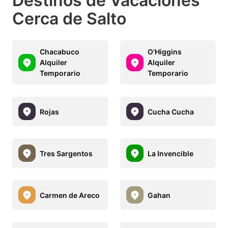
Destinos de Vacaciones
Cerca de Salto
Chacabuco
O'Higgins
Alquiler
Alquiler
Temporario
Temporario
Rojas
Cucha Cucha
Tres Sargentos
La Invencible
Carmen de Areco
Gahan