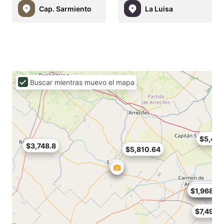
Cap. Sarmiento
La Luisa
Buscar mientras muevo el mapa
$5,435
$3,748.8
$5,810.64
$2,061.8
$6,185.5
$12,745.
$1,968.12
$7,497.6