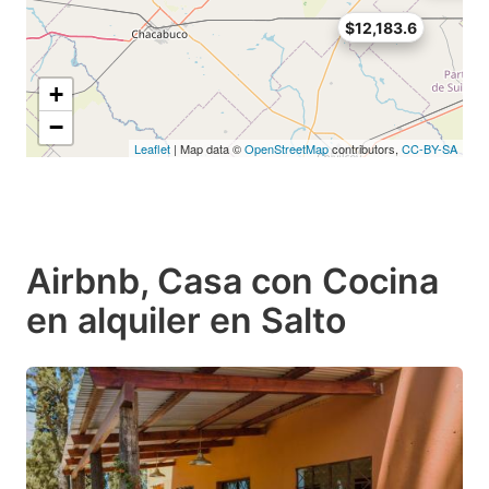
$12,183.6
+
−
Leaflet
| Map data ©
OpenStreetMap
contributors,
CC-BY-SA
Airbnb, Casa con Cocina
en alquiler en Salto