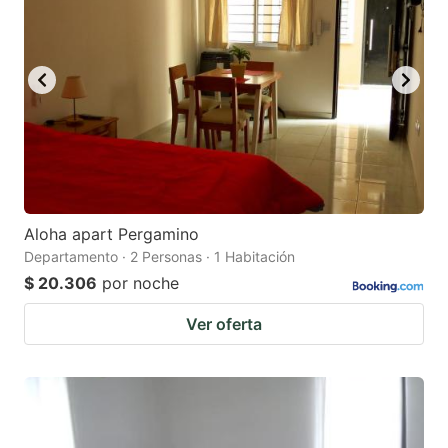
mark
mark
key
key
to
to
get
get
the
the
keyboard
keyboard
shortcuts
shortcuts
for
for
Aloha apart Pergamino
Departamento · 2 Personas · 1 Habitación
changing
changing
$ 20.306
por noche
dates.
dates.
Ver oferta