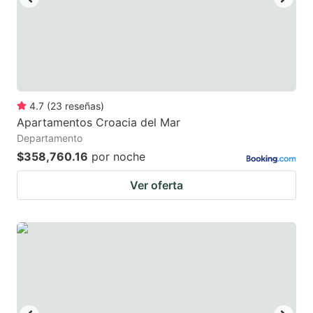
key
key
to
to
get
get
the
the
keyboard
keyboard
4.7
(
23
reseñas
)
shortcuts
shortcuts
Apartamentos Croacia del Mar
for
for
Departamento
changing
changing
$358,760.16
por noche
dates.
dates.
Ver oferta