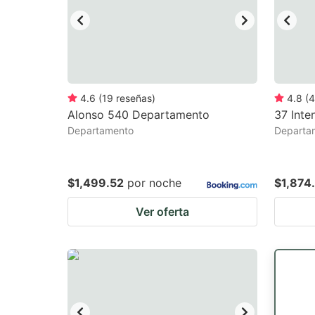
4.6
(
19
reseñas
)
4.8
(
4
Alonso 540 Departamento
37 Inte
Departamento
Departa
$1,499.52
por noche
$1,874
Ver oferta