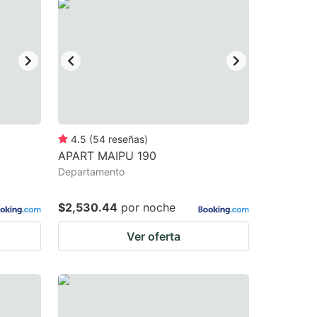
4.5
(
54
reseñas
)
APART MAIPU 190
Departamento
$2,530.44
por noche
Ver oferta