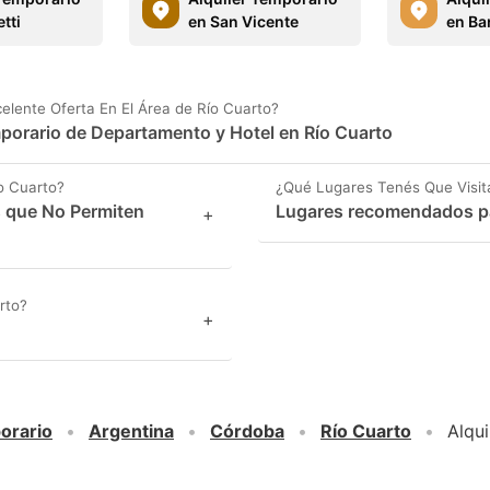
etti
en San Vicente
en Ba
lente Oferta En El Área de Río Cuarto?
mporario de Departamento y Hotel en Río Cuarto
o Cuarto?
¿Qué Lugares Tenés Que Visit
s que No Permiten
Lugares recomendados par
+
rto?
+
orario
Argentina
Córdoba
Río Cuarto
Alqu