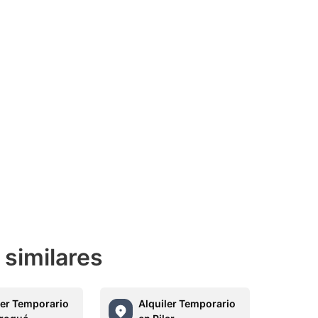
 similares
ler Temporario
Alquiler Temporario