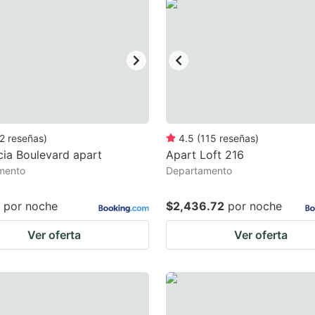
estion
ark
ey
t
e
eyboard
2
reseñas
)
4.5
(
115
reseñas
)
ia Boulevard apart
Apart Loft 216
ortcuts
mento
Departamento
r
hanging
por noche
$2,436.72
por noche
tes.
Ver oferta
Ver oferta