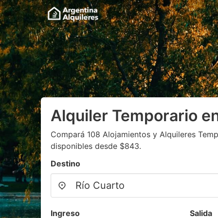
Alquiler Temporario e
Compará 108 Alojamientos y Alquileres Tem
disponibles desde $843.
Destino
Ingreso
Salida