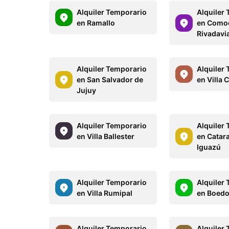
Alquiler Temporario
Alquiler
en Ramallo
en Como
Rivadavi
Alquiler Temporario
Alquiler
en San Salvador de
en Villa 
Jujuy
Alquiler Temporario
Alquiler
en Villa Ballester
en Catara
Iguazú
Alquiler Temporario
Alquiler
en Villa Rumipal
en Boed
Alquiler Temporario
Alquiler