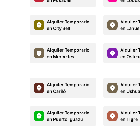
en Posadas
en Lobo
Alquiler Temporario
Alquiler
en City Bell
en Lanús
Alquiler Temporario
Alquiler
en Mercedes
en Osten
Alquiler Temporario
Alquiler
en Cariló
en Ushua
Alquiler Temporario
Alquiler
en Puerto Iguazú
en Tigre